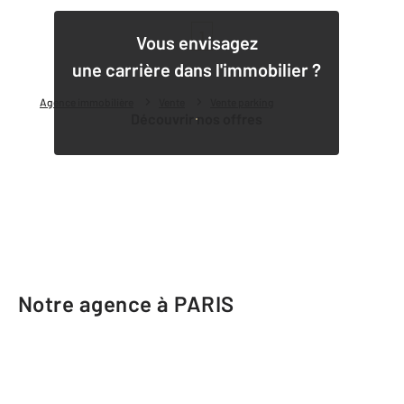
1
Vous envisagez
une carrière dans l'immobilier ?
Agence immobilière
Vente
Vente parking
Découvrir nos offres
Notre agence à PARIS