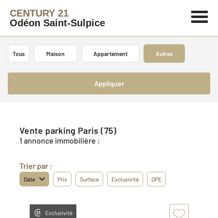
CENTURY 21
Odéon Saint-Sulpice
Tous
Maison
Appartement
Autres
Appliquer
Vente parking Paris (75)
1 annonce immobilière :
Trier par :
Date
Prix
Surface
Exclusivité
DPE
Exclusivité