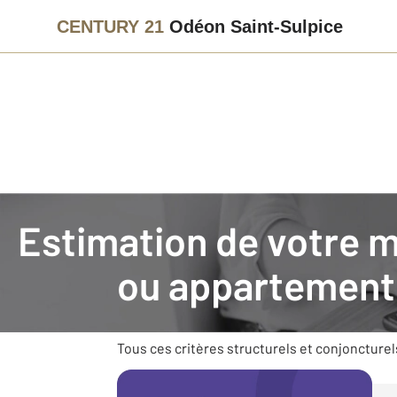
CENTURY 21
Odéon Saint-Sulpice
Agence immobilière
Vendre avec CENTURY 21 Odéon Saint
Estimation de votre 
Faire estimer son bien im
ou appartement
Vendre un bien nécessite des connaissances e
son environnement (commerces, transports), s
Tous ces critères structurels et conjoncturel