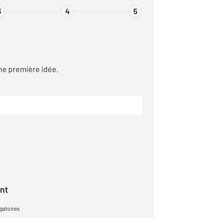
3
4
5
ne première idée.
ant
gatoires