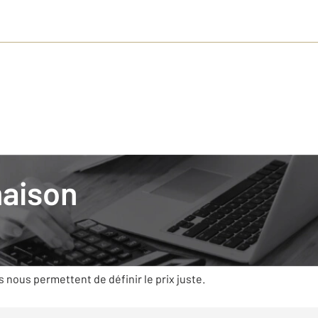
-Sulpice
maison
mobilier avec CENTURY 21, c’est s’appuyer
t des compétences qui prennent en compte la règlementation, la 
es caractéristiques (état, superficie, exposition…) et la deman
s nous permettent de définir le prix juste.