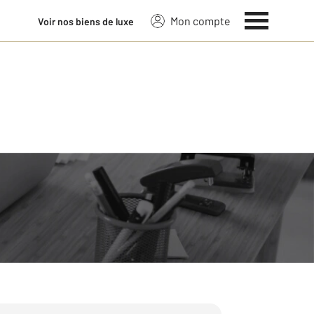
Mon compte
Voir nos biens de luxe
 sur 39 ans de savoir-faire :
fiscalité, l’emplacement, sa localisation,
de.