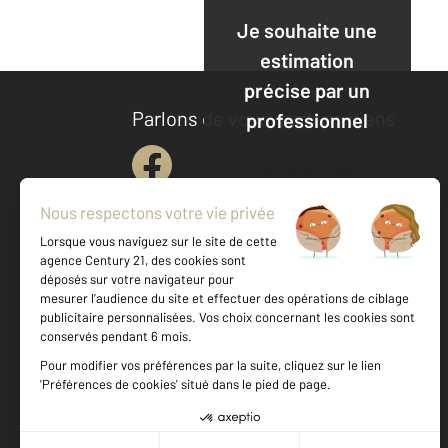
Je souhaite une
estimation
précise par un
Parlons de vous, parlons biens
professionnel
Je demande
une
estimation
Votre agence est notée
Achat
Location
Vente
Gestion
9,6
/
10
9,7/10