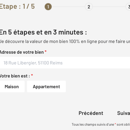
Etape :
1
/ 5
1
2
En 5 étapes et en 3 minutes :
Je découvre la valeur de mon bien 100% en ligne pour me faire u
Adresse de votre bien
*
Votre bien est :
*
Maison
Appartement
Précédent
Suiv
Tous les champs suivis d’une
*
sont obli