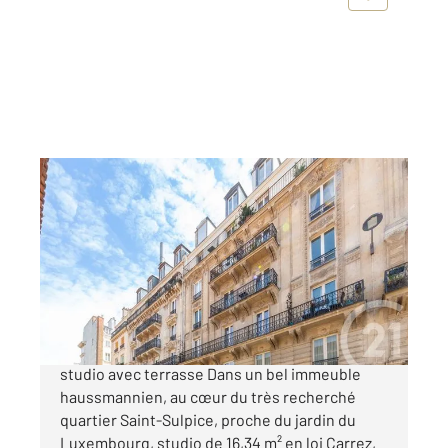
PARIS 75006
2
16,34 m
, 1 pièce
Ref : 599
Appartement Studio à vendre
275 000 €
Paris 6ème - Saint Germain des Prés - à vendre,
studio avec terrasse Dans un bel immeuble
haussmannien, au cœur du très recherché
quartier Saint-Sulpice, proche du jardin du
Luxembourg, studio de 16,34 m² en loi Carrez,