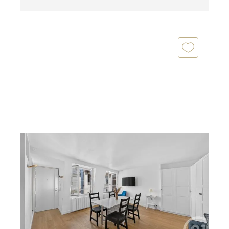
PARIS 75006
2
29,04 m
, 1 pièce
Ref : 593
Appartement T1 à vendre
430 000 €