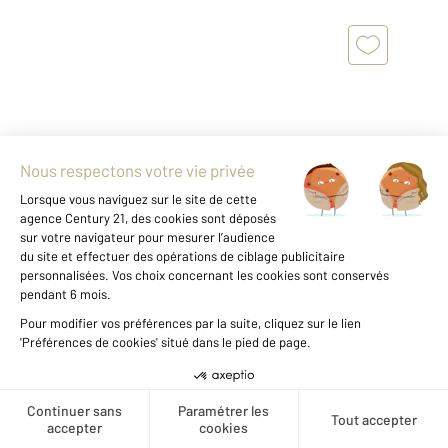
PARIS 75006
2
44 m
, 2 pièces
Ref : 596
Appartement T2 à vendre
815 000 €
Paris 6ème : Rue du Dragon, adresse prisée
entre le boulevard Saint-Germain et Le Bon
Créer une alerte