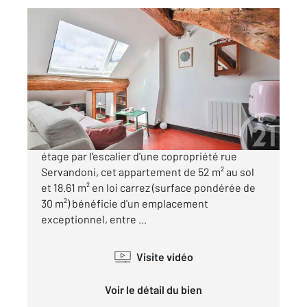
PARIS 75006
2
30 m
, 2 pièces
Ref : 576
Appartement T2 à vendre
415 000 €
Paris 6ème : Saint-Sulpice - Situé au cinquième
étage par l'escalier d'une copropriété rue
Servandoni, cet appartement de 52 m² au sol
et 18.61 m² en loi carrez (surface pondérée de
30 m²) bénéficie d'un emplacement
exceptionnel, entre ...
Visite vidéo
Voir le détail du bien