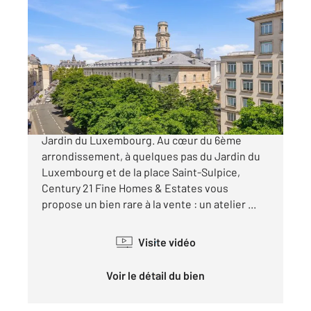
PARIS 75006
2
94 m
, 4 pièces
Ref : 585
Appartement T5 à vendre
1 590 000 €
Paris 6ème : rue Bonaparte - Saint-Sulpice -
Jardin du Luxembourg. Au cœur du 6ème
arrondissement, à quelques pas du Jardin du
Luxembourg et de la place Saint-Sulpice,
Century 21 Fine Homes & Estates vous
propose un bien rare à la vente : un atelier ...
Visite vidéo
Voir le détail du bien