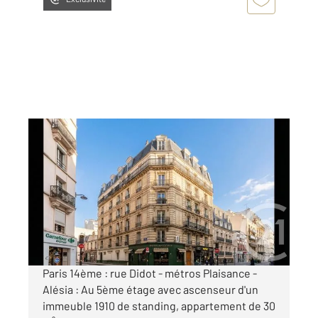
PARIS 75014
2
30 m
, 1 pièce
Ref : 528
Appartement F1 à vendre
275 000 €
Visiter le site dédié
Paris 14ème : rue Didot - métros Plaisance -
Alésia : Au 5ème étage avec ascenseur d'un
immeuble 1910 de standing, appartement de 30