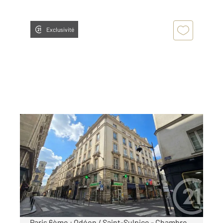
Exclusivité
PARIS 75006
2
10,08 m
, 1 pièce
Ref : 527
Appartement Chambre à vendre
170 000 €
Visiter le site dédié
Paris 6ème : Odéon / Saint-Sulpice - Chambre