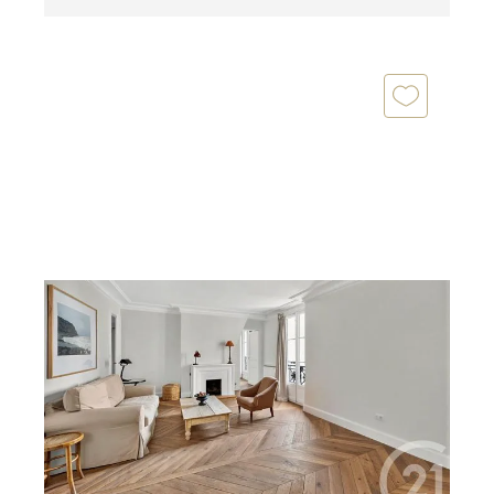
PARIS 75006
2
49,30 m
, 2 pièces
Ref : 605
Appartement T2 à vendre
800 000 €
Paris 6ème : Odéon / Jardin du Luxembourg