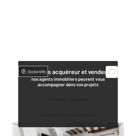
Vous êtes acquéreur et vendeur,
Exclusivité
nos agents immobiliers peuvent vous
accompagner dans vos projets
Contacter l'agence
Demander une estimation
PARIS 75006
2