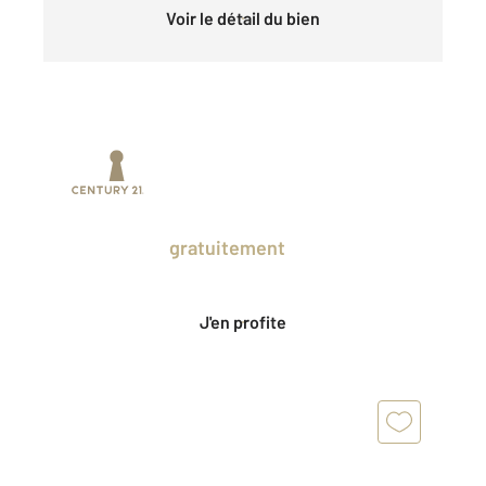
Voir le détail du bien
Prenez un temps d'avance sur le marché
en profitant
gratuitement
des Ventes
Privées CENTURY 21.
J'en profite