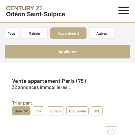
CENTURY 21
Odéon Saint-Sulpice
Tous
Maison
Appartement
Autres
Appliquer
Vente appartement Paris (75)
32 annonces immobilières :
Trier par :
Date
Prix
Surface
Exclusivité
DPE