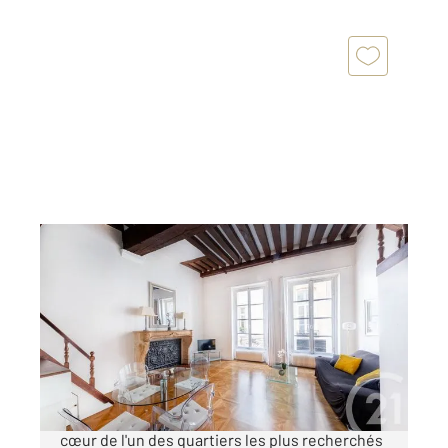
PARIS 75006
2
48 m
, 2 pièces
Ref : 590
Appartement F2 à vendre
720 000 €
Paris 6ème : rue Christine - métro Odéon. Au
cœur de l'un des quartiers les plus recherchés