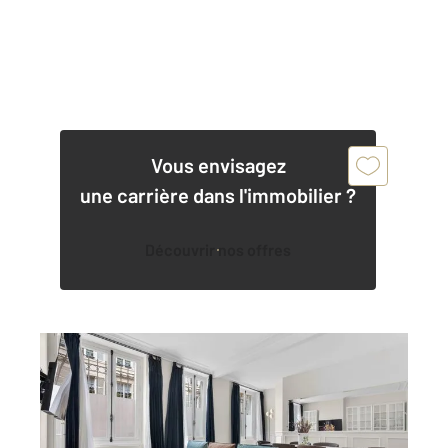
Vous envisagez
une carrière dans l'immobilier ?
Découvrir nos offres
PARIS 75006
2
83,41 m
, 3 pièces
Ref : 594
Appartement T3 à vendre