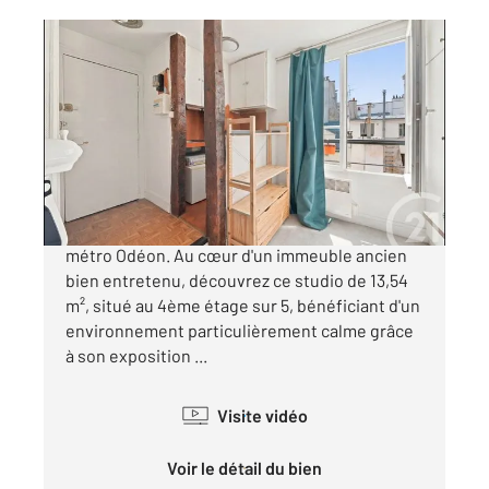
PARIS 75006
2
14 m
, 1 pièce
Ref : 63
Appartement Studio à vendre
190 000 €
Paris 6ème : Rue Dauphine, à proximité du
métro Odéon. Au cœur d'un immeuble ancien
bien entretenu, découvrez ce studio de 13,54
m², situé au 4ème étage sur 5, bénéficiant d'un
environnement particulièrement calme grâce
à son exposition ...
Visite vidéo
Voir le détail du bien