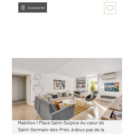
Exclusivité
PARIS 75006
2
101,43 m
, 4 pièces
Ref : 351
Appartement T4 à vendre
1 490 000 €
Appartement à vendre 4 pièces - Paris 6ème
Mabillon / Place Saint-Sulpice Au cœur de
Saint-Germain-des-Prés, à deux pas de la