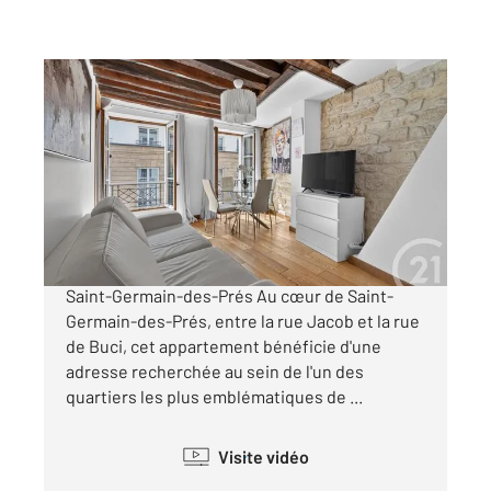
PARIS 75006
2
34 m
, 2 pièces
Ref : 480
Appartement T2 à vendre
520 000 €
Paris 6ème : Rue de Seine - Métros Mabillon et
Saint-Germain-des-Prés Au cœur de Saint-
Germain-des-Prés, entre la rue Jacob et la rue
de Buci, cet appartement bénéficie d'une
adresse recherchée au sein de l'un des
quartiers les plus emblématiques de ...
Visite vidéo