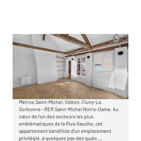
PARIS 75006
2
60 m
, 3 pièces
Ref : 609
Appartement T3 à vendre
1 095 000 €
Paris 6ème : Place Saint-André des Arts -
Métros Saint-Michel, Odéon, Cluny-La
Sorbonne - RER Saint-Michel Notre-Dame. Au
cœur de l'un des secteurs les plus
emblématiques de la Rive Gauche, cet
appartement bénéficie d'un emplacement
privilégié, à quelques pas des quais ...