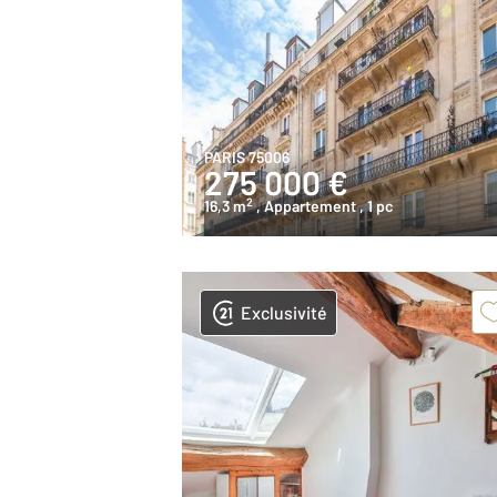
PARIS 75006
275 000 €
2
16,3 m
, Appartement
, 1 pc
Exclusivité