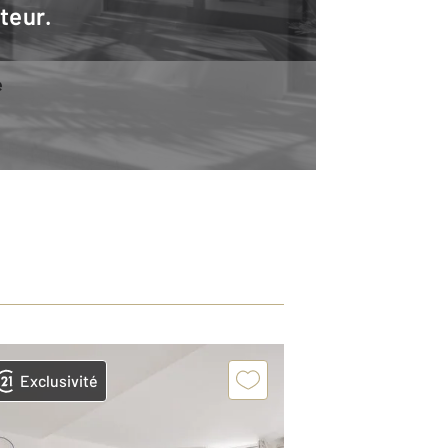
teur.
e
Exclusivité