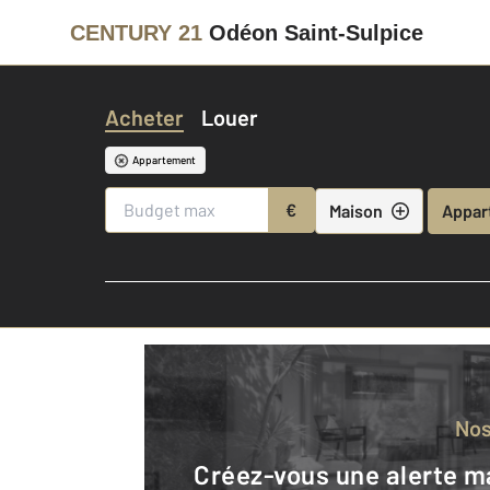
CENTURY 21
Odéon Saint-Sulpice
Acheter
Louer
Appartement
€
Maison
Appar
No
Créez-vous une alerte mail pour être averti quand une annonce est en ligne et consultez la