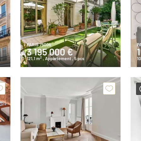
PARIS 75006
P
3 195 000 €
2
121,1 m
, Appartement
, 5 pcs
10