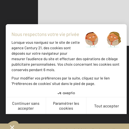
Parlons de vous, parlons biens
500 m
©
Mappy
Votre agence est notée
Achat
Location
Vente
Gestion
9,6
/
10
9,7/10