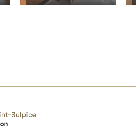
int-Sulpice
non