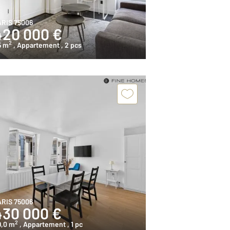
ARIS 75006
420 000 €
2
5 m
, Appartement
, 2 pcs
ARIS 75006
430 000 €
2
9,0 m
, Appartement
, 1 pc