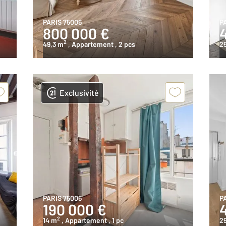
PARIS 75006
P
800 000 €
2
49,3 m
, Appartement
, 2 pcs
2
Exclusivité
PARIS 75006
P
190 000 €
2
14 m
, Appartement
, 1 pc
2