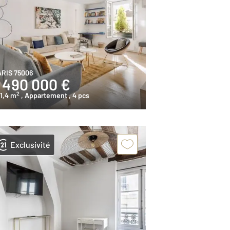
ARIS 75006
1 490 000 €
2
1,4 m
, Appartement
, 4 pcs
Exclusivité