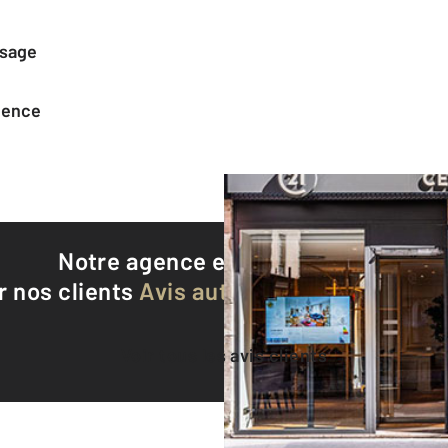
ssage
agence
Notre agence est notée
9,6/10
r nos clients
Avis authentifiés par Qualite
Voir tous les avis clients