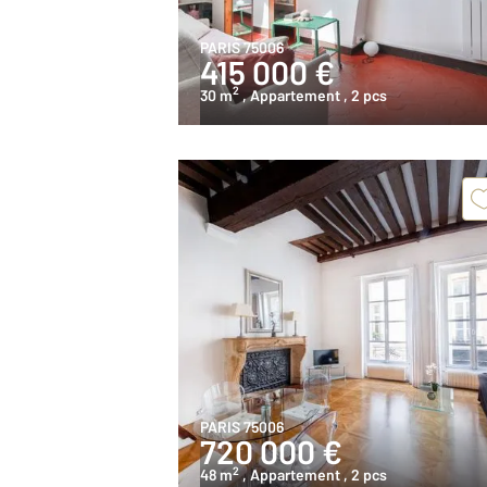
PARIS 75006
415 000 €
2
30 m
, Appartement
, 2 pcs
PARIS 75006
720 000 €
2
48 m
, Appartement
, 2 pcs