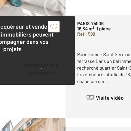
PARIS 75006
acquéreur et vendeur,
2
16,34 m
, 1 pièce
 immobiliers peuvent
Ref : 599
ompagner dans vos
projets
Paris 6ème - Saint Germain
terrasse Dans un bel imm
Demander une
recherché quartier Saint-S
estimation
Luxembourg, studio de 16,3
chaussée sur ...
Visite vidéo