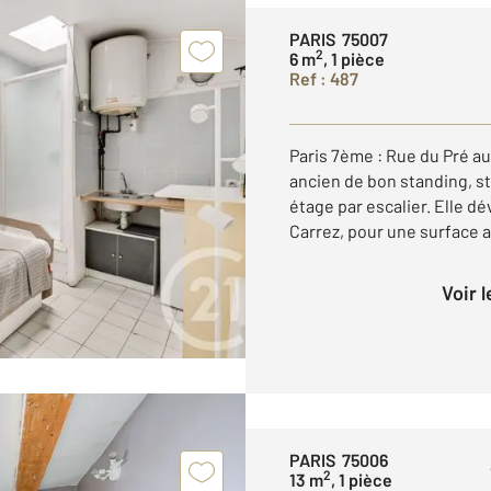
PARIS 75007
2
6 m
, 1 pièce
Ref : 487
Paris 7ème : Rue du Pré au
ancien de bon standing, s
étage par escalier. Elle d
Carrez, pour une surface au
Voir 
PARIS 75006
2
13 m
, 1 pièce