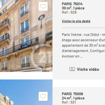
PARIS 75014
2
30 m
, 1 pièce
Ref : 528
Visiter le site dédié
Paris 14ème : rue Didot - 
étage avec ascenseur d'un
appartement de 30 m² à rafr
d'aménagement. Configuré 
évoluer en ...
Visite vidéo
PARIS 75006
2
24 m
, 1 pièce
Ref : 531