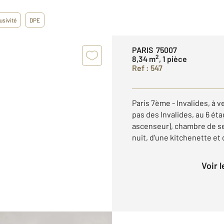
usivité
DPE
PARIS 75007
2
8,34 m
, 1 pièce
Ref : 547
Paris 7ème - Invalides, à 
pas des Invalides, au 6 ét
ascenseur), chambre de se
nuit, d'une kitchenette et d
Voir 