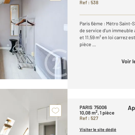
Ref : 538
Paris 6ème : Métro Saint-S
de service d'un immeuble a
et 11.59 m² en loi carrez es
pièce ...
Voir 
A
PARIS 75006
2
10,08 m
, 1 pièce
Ref : 527
Visiter le site dédié