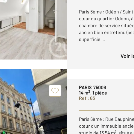
Paris 6ème : Odéon / Sain
cœur du quartier Odéon, à 
chambre de service situé
ancien bien entretenu (as
superficie ...
Voir 
PARIS 75006
2
14 m
, 1 pièce
Ref : 63
Paris 6ème : Rue Dauphine
cœur d'un immeuble ancie
studio de 13,54 m², situé 